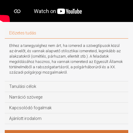
Előzetes tudás
Ehhez a tanegységhez nem árt, ha ismered a szövegtípusok közül
az érvelőt, és vannak alapvető stilisztikai ismereteid, leginkább az
alakzatokról (ismétlés, párhuzam, ellentét stb.). A feladatok
megoldásához hasznos, ha vannak ismereteid az Egyesült Államok
történelméből a rabszolgatartásról, a polgárháborúról és a XX.
századi polgárjogi mozgalmakról.
Tanulási célok
Narráció szövege
Kapcsolódó fogalmak
Ajánlott irodalom