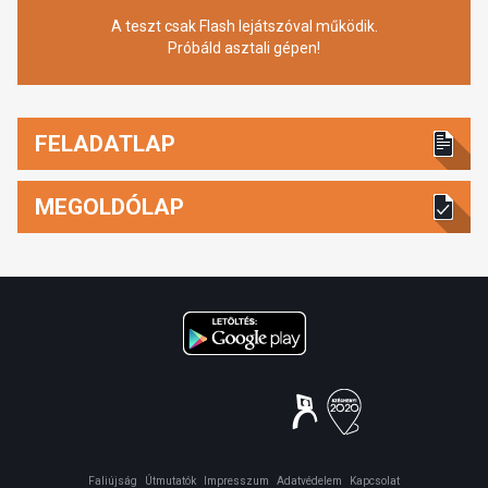
A teszt csak Flash lejátszóval működik.
Próbáld asztali gépen!
FELADATLAP
MEGOLDÓLAP
Faliújság
Útmutatók
Impresszum
Adatvédelem
Kapcsolat