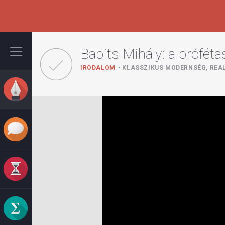
Ugrás
a
Babits Mihály: a próféta
tartalomra
IRODALOM
KLASSZIKUS MODERNSÉG, REAL