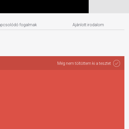
apcsolódó fogalmak
Ajánlott irodalom
Még nem töltöttem ki a tesztet