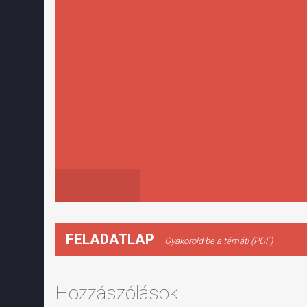
FELADATLAP
Gyakorold be a témát! (PDF)
Hozzászólások