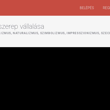
BELÉPÉS
REG
szerep vállalása
IZMUS, NATURALIZMUS, SZIMBOLIZMUS, IMPRESSZIONIZMUS, SZEC