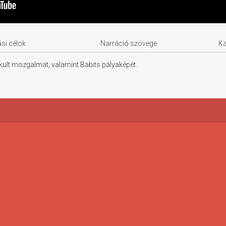
si célok
Narráció szövege
K
akult mozgalmat, valamint Babits pályaképét.