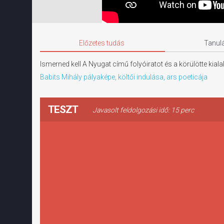
Előzetes tudás
Tanulá
Ismerned kell A Nyugat című folyóiratot és a körülötte kial
Babits Mihály pályaképe, költői indulása, ars poeticája
TESZT
Javasolt feldolgozási idő: 15 perc