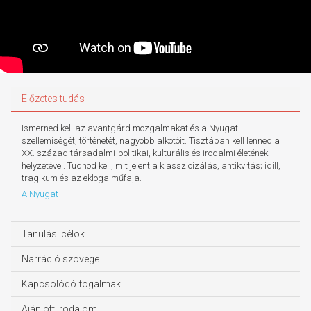
Előzetes tudás
Ismerned kell az avantgárd mozgalmakat és a Nyugat
szellemiségét, történetét, nagyobb alkotóit. Tisztában kell lenned a
XX. század társadalmi-politikai, kulturális és irodalmi életének
helyzetével. Tudnod kell, mit jelent a klasszicizálás, antikvitás; idill,
tragikum és az ekloga műfaja.
A Nyugat
Tanulási célok
Narráció szövege
Kapcsolódó fogalmak
Ajánlott irodalom