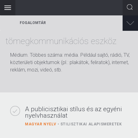
Toggle
navigation
Ugrás
FOGALOMTÁR
a
tartalomra
tömegkommunikációs eszköz
Médium. Többes száma: média. Például sajtó, rádió, TV,
közterületi objektumok (pl.: plakátok, feliratok), internet,
reklám, mozi, videó, stb.
A publicisztikai stílus és az egyéni
nyelvhasználat
MAGYAR NYELV
STILISZTIKAI ALAPISMERETEK