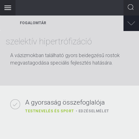
Toggle
navigation
Ugrás
FOGALOMTÁR
a
tartalomra
szelektív hipertrófizáció
A vázizmokban található gyors beidegzésű rostok
megvastagodása speciális fejlesztés hatására.
A gyorsaság összefoglalója
TESTNEVELÉS ÉS SPORT
EDZÉSELMÉLET