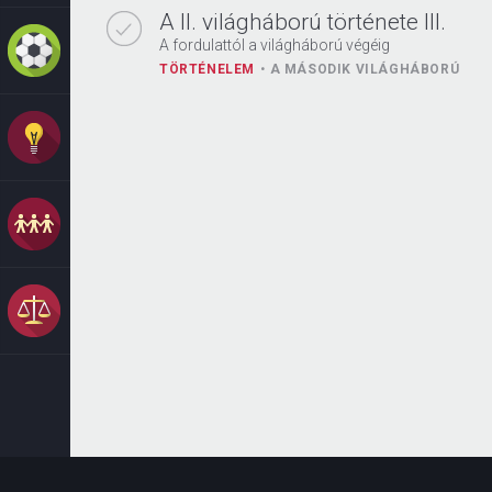
A II. világháború története III.
A fordulattól a világháború végéig
TÖRTÉNELEM
A MÁSODIK VILÁGHÁBORÚ