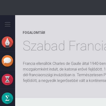
Ugrás
a
tartalomra
FOGALOMTÁR
Szabad Franci
Francia ellenállók Charles de Gaulle által 1940-ben
mozgalomként indult, de katonai erővé fejlődött.
dél-franciaországi invázióban is. Természetesen P
fejlődött, a negyedik legerősebbé vált a kontinens