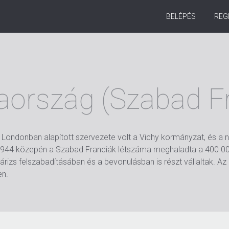
BELÉPÉS
REG
aország (Szabad Fr
 Londonban alapított szervezete volt a Vichy kormányzat, és a ném
 1944 közepén a Szabad Franciák létszáma meghaladta a 400 000-
árizs felszabadításában és a bevonulásban is részt vállaltak. 
en.