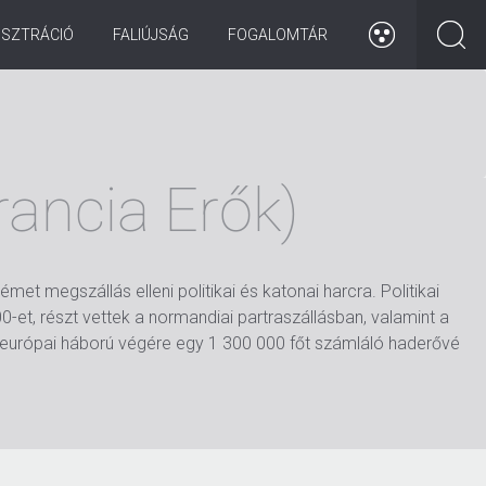
ISZTRÁCIÓ
FALIÚJSÁG
FOGALOMTÁR
ancia Erők)
et megszállás elleni politikai és katonai harcra. Politikai
et, részt vettek a normandiai partraszállásban, valamint a
Az európai háború végére egy 1 300 000 főt számláló haderővé