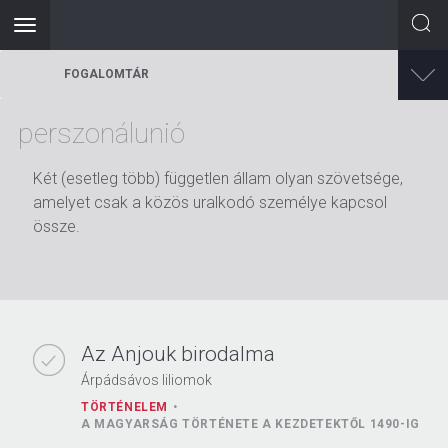
Toggle
navigation
Ugrás
FOGALOMTÁR
a
tartalomra
perszonálunió
Két (esetleg több) független állam olyan szövetsége,
amelyet csak a közös uralkodó személye kapcsol
össze.
Az Anjouk birodalma
Árpádsávos liliomok
TÖRTÉNELEM
A MAGYARSÁG TÖRTÉNETE A KEZDETEKTŐL 1490-IG