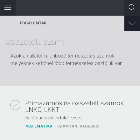
Toggle
navigation
Ugrás
FOGALOMTÁR
a
tartalomra
összetett szám
Azok a nullától különböző természetes számok,
melyeknek kettőnél több természetes osztójuk van.
Prímszámok és összetett számok,
LNKO, LKKT
Barátságosak és tökéletesek
MATEMATIKA
SZÁMTAN, ALGEBRA