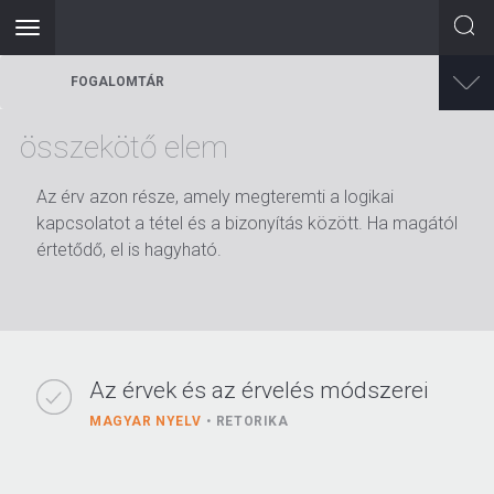
Toggle
navigation
Ugrás
FOGALOMTÁR
a
tartalomra
összekötő elem
Az érv azon része, amely megteremti a logikai
kapcsolatot a tétel és a bizonyítás között. Ha magától
értetődő, el is hagyható.
Az érvek és az érvelés módszerei
MAGYAR NYELV
RETORIKA