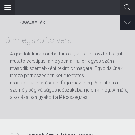
Toggle
navigation
Ugrás
FOGALOMTÁR
a
tartalomra
önmegszólító vers
A gondolati líra körébe tartozó, a lírai én osztottságát
mutató verstípus, amelyben a lírai én egyes szám
második személyként tekint önmagára. Egyoldalúnak
látszó párbeszédben két ellentétes
magatartáslehetőséget fogalmaz meg. Általában a
személyiség válságos időszakában jelenik meg. A műfaj
alkotásaiban gyakori a létösszegzés.