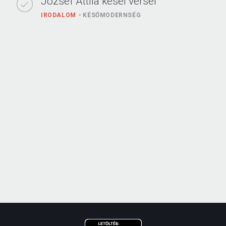
József Attila kései versei
IRODALOM
KÉSŐMODERNSÉG