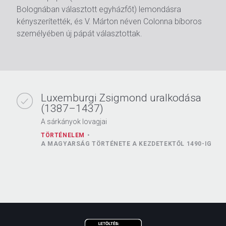
Bolognában választott egyházfőt) lemondásra
kényszerítették, és V. Márton néven Colonna bíboros
személyében új pápát választottak.
Luxemburgi Zsigmond uralkodása
(1387–1437)
A sárkányok lovagjai
TÖRTÉNELEM
A MAGYARSÁG TÖRTÉNETE A KEZDETEKTŐL 1490-IG