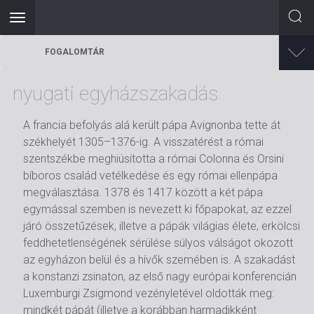
Toggle
navigation
Ugrás
FOGALOMTÁR
a
tartalomra
nyugati egyházszakadás
A francia befolyás alá került pápa Avignonba tette át
székhelyét 1305–1376-ig. A visszatérést a római
szentszékbe meghiúsította a római Colonna és Orsini
bíboros család vetélkedése és egy római ellenpápa
megválasztása. 1378 és 1417 között a két pápa
egymással szemben is nevezett ki főpapokat, az ezzel
járó összetűzések, illetve a pápák világias élete, erkölcsi
feddhetetlenségének sérülése súlyos válságot okozott
az egyházon belül és a hívők szemében is. A szakadást
a konstanzi zsinaton, az első nagy európai konferencián
Luxemburgi Zsigmond vezényletével oldották meg:
mindkét pápát (illetve a korábban harmadikként