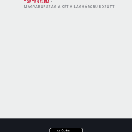
TÖRTÉNELEM
MAGYARORSZÁG A KÉT VILÁGHÁBORÚ KÖZÖTT