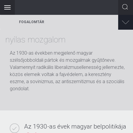
Toggle
navigation
Ugrás
FOGALOMTÁR
a
tartalomra
nyilas mozgalom
Az 1930-as években megjelenő magyar
szélsőjobboldali pártok és mozgalmak gyűjtőneve.
Valamennyit radikális liberalizmusellenesség jellemezte,
közös elemeik voltak a fajvédelem, a keresztény
eszme, a sovinizmus, az antiszemitizmus és a szociális
gondolat.
Az 1930-as évek magyar belpolitikája