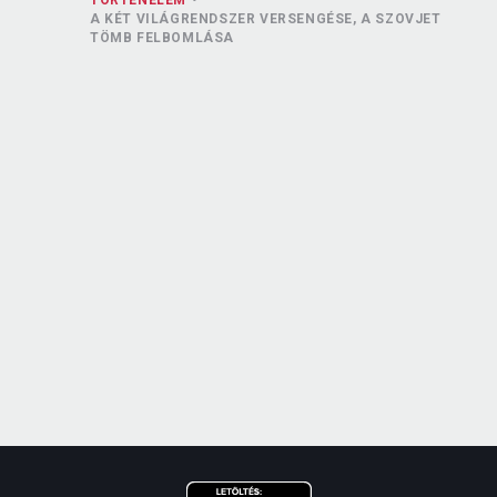
TÖRTÉNELEM
A KÉT VILÁGRENDSZER VERSENGÉSE, A SZOVJET
TÖMB FELBOMLÁSA