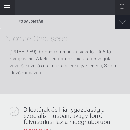
Toggle
navigation
Ugrás
FOGALOMTÁR
a
tartalomra
Nicolae Ceaușescu
(1918–1989) Román kommunista vezető 1965-től
kivégzéséig. A kelet-európai szocialista országok
vezetői közül ő alkalmazta a legkegyetlenebb, Sztálint
idéző módszereit.
Diktatúrák és hiánygazdaság a
szocializmusban, avagy forró
felvásárlási láz a hidegháborúban