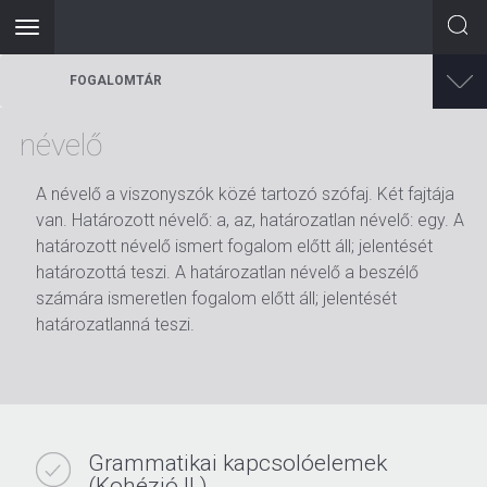
Toggle
navigation
Ugrás
FOGALOMTÁR
a
tartalomra
névelő
A névelő a viszonyszók közé tartozó szófaj. Két fajtája
van. Határozott névelő: a, az, határozatlan névelő: egy. A
határozott névelő ismert fogalom előtt áll; jelentését
határozottá teszi. A határozatlan névelő a beszélő
számára ismeretlen fogalom előtt áll; jelentését
határozatlanná teszi.
Grammatikai kapcsolóelemek
(Kohézió II.)