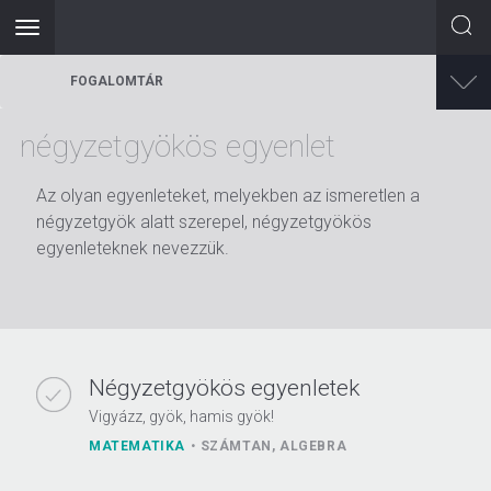
Toggle
navigation
Ugrás
FOGALOMTÁR
a
tartalomra
négyzetgyökös egyenlet
Az olyan egyenleteket, melyekben az ismeretlen a
négyzetgyök alatt szerepel, négyzetgyökös
egyenleteknek nevezzük.
Négyzetgyökös egyenletek
Vigyázz, gyök, hamis gyök!
MATEMATIKA
SZÁMTAN, ALGEBRA