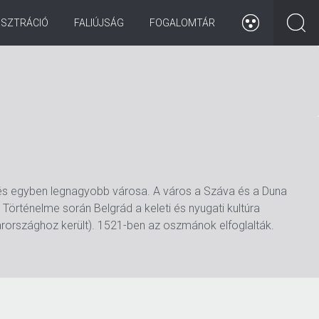
ISZTRÁCIÓ
FALIÚJSÁG
FOGALOMTÁR
a és egyben legnagyobb városa. A város a Száva és a Duna
Történelme során Belgrád a keleti és nyugati kultúra
arországhoz került). 1521-ben az oszmánok elfoglalták.