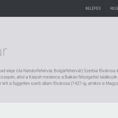
BELÉPÉS
REG
ár
zad eleje óta Nándorfehérvár, Bolgárfehérvár) Szerbia főváros
özepén, ahol a Kárpát-medence a Balkán-félszigettel találkozik. 
 lett a független szerb állam fővárosa (1427-ig, amikor is Magy