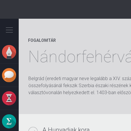
Ugrás
a
tartalomra
FOGALOMTÁR
Nándorfehérv
Belgrád (eredeti magyar neve legalább a XIV. szá
összefolyásánál fekszik Szerbia északi részének k
választóvonalán helyezkedett el. 1403-ban először
A Hunyadiak kora