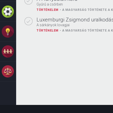
Gyűrű a csőrben
TÖRTÉNELEM
A MAGYARSÁG TÖRTÉNETE A K
Luxemburgi Zsigmond uralkodá
A sárkányok lovagjai
TÖRTÉNELEM
A MAGYARSÁG TÖRTÉNETE A K