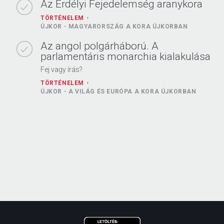
Az Erdélyi Fejedelemség aranykora
TÖRTÉNELEM
ÚJKOR - MAGYARORSZÁG A KORA ÚJKORBAN
Az angol polgárháború. A
parlamentáris monarchia kialakulása
Fej vagy írás?
TÖRTÉNELEM
ÚJKOR - A VILÁG ÉS EURÓPA A KORA ÚJKORBAN