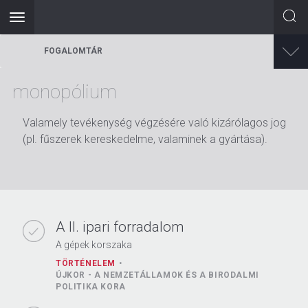
Toggle
navigation
Ugrás
FOGALOMTÁR
a
tartalomra
monopólium
Valamely tevékenység végzésére való kizárólagos jog
(pl. fűszerek kereskedelme, valaminek a gyártása).
A II. ipari forradalom
A gépek korszaka
TÖRTÉNELEM
ÚJKOR - A NEMZETÁLLAMOK ÉS A BIRODALMI
POLITIKA KORA