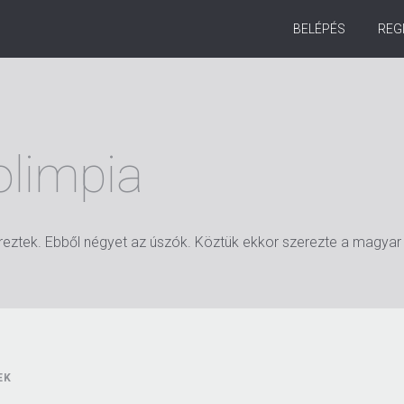
BELÉPÉS
REG
olimpia
eztek. Ebből négyet az úszók. Köztük ekkor szerezte a magyar 
EK