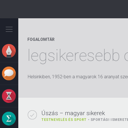
Ugrás
a
tartalomra
FOGALOMTÁR
legsikeresebb 
Helsinkiben, 1952-ben a magyarok 16 aranyat szer
Úszás – magyar sikerek
TESTNEVELÉS ÉS SPORT
SPORTÁGI ISMERET