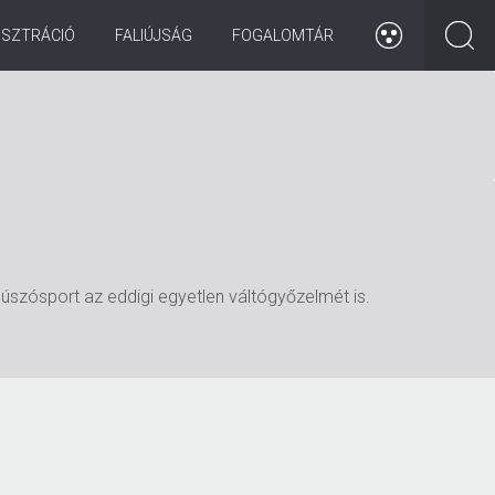
ISZTRÁCIÓ
FALIÚJSÁG
FOGALOMTÁR
úszósport az eddigi egyetlen váltógyőzelmét is.