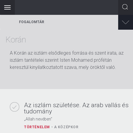
Toggle
navigation
Ugrás
FOGALOMTÁR
a
tartalomra
Korán
A Korán az iszlám elsődleges forrása és szent irata, az
iszlám tantételei szerint Isten Mohamed prófétán
keresztül kinyilatkoztatott szava, mely öröktől való.
Az iszlám születése. Az arab vallás és
tudomány
„Allah nevében”
TÖRTÉNELEM
A KÖZÉPKOR