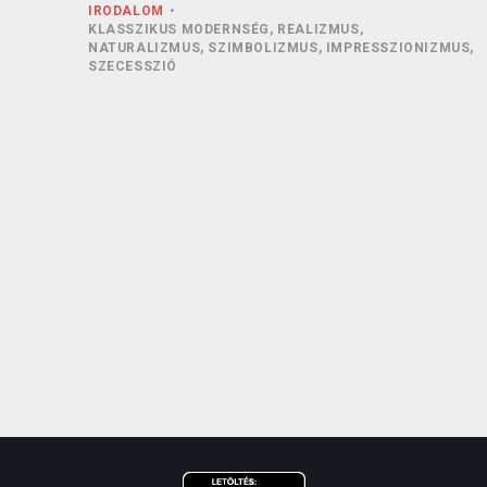
IRODALOM
KLASSZIKUS MODERNSÉG, REALIZMUS,
NATURALIZMUS, SZIMBOLIZMUS, IMPRESSZIONIZMUS,
SZECESSZIÓ