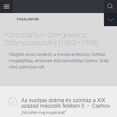
Toggle
navigation
Ugrás
FOGALOMTÁR
a
tartalomra
Konsztantyin Szergejevics
Sztanyiszlavszkij (1863–1938)
Világhírű orosz rendező, a moszkvai Művész Színház
megalapítója, amelynek első bemutatója Csehov Sirály
című színműve volt.
Az európai dráma és színház a XIX.
század második felében II. – Csehov
„Nézzétek meg magatokat!”