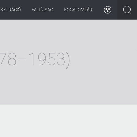
ISZTRÁCIÓ
FALIÚJSÁG
FOGALOMTÁR
1878–1953)