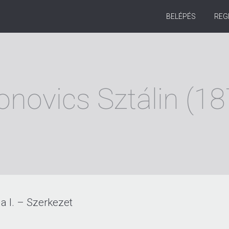
BELÉPÉS
REG
ionovics Sztálin (
 I. – Szerkezet