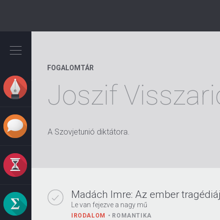
Ugrás
a
tartalomra
FOGALOMTÁR
Joszif Visszar
A Szovjetunió diktátora.
Madách Imre: Az ember tragédiája
Le van fejezve a nagy mű
IRODALOM
ROMANTIKA