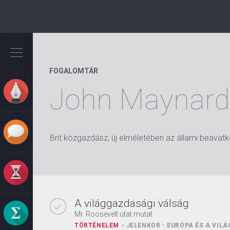
Ugrás
a
tartalomra
FOGALOMTÁR
John Maynard
Brit közgazdász, új elméletében az állami beavat
A világgazdasági válság
Mr. Roosevelt utat mutat
TÖRTÉNELEM
JELENKOR - EURÓPA ÉS A VIL