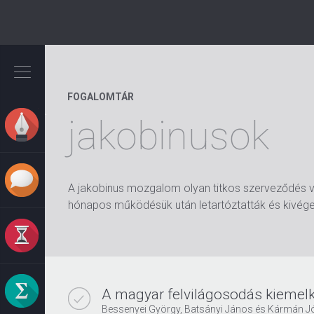
Ugrás
a
tartalomra
FOGALOMTÁR
jakobinusok
A jakobinus mozgalom olyan titkos szerveződés vol
hónapos működésük után letartóztatták és kivége
A magyar felvilágosodás kiemelk
Bessenyei György, Batsányi János és Kármán J