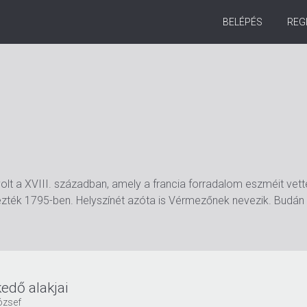
BELÉPÉS
REG
t a XVIII. században, amely a francia forradalom eszméit vette 
zték 1795-ben. Helyszínét azóta is Vérmezőnek nevezik. Budán t
edő alakjai
ózsef