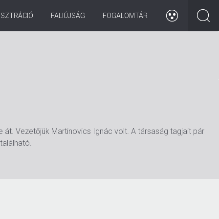
ISZTRÁCIÓ
FALIÚJSÁG
FOGALOMTÁR
át. Vezetőjük Martinovics Ignác volt. A társaság tagjait pár
alálható.