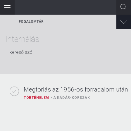
Toggle
navigation
Ugrás
FOGALOMTÁR
a
tartalomra
Internálás
kereső szó
Megtorlás az 1956-os forradalom után
TÖRTÉNELEM
A KÁDÁR-KORSZAK