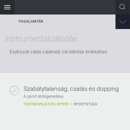
Toggle
navigation
Ugrás
FOGALOMTÁR
a
tartalomra
instrumentalizálódás
Eszközzé válás valamely cél elérése érdekében.
Szabálytalanság, csalás és dopping
A sport elidegenedése
TESTNEVELÉS ÉS SPORT
SPORTETIKA