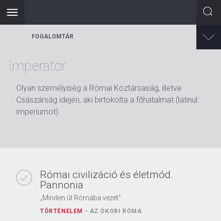
Toggle
navigation
Ugrás
FOGALOMTÁR
a
tartalomra
imperator
Olyan személyiség a Római Köztársaság, illetve
Császárság idején, aki birtokolta a főhatalmat (latinul:
imperiumot).
Római civilizáció és életmód.
Pannonia
„Minden út Rómába vezet”
TÖRTÉNELEM
AZ ÓKORI RÓMA