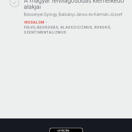
A magyar felvilágosodás kiemelkedő
alakjai
Bessenyei György, Batsányi János és Kármán József
IRODALOM
FELVILÁGOSODÁS, KLASSZICIZMUS, ROKOKÓ,
SZENTIMENTALIZMUS