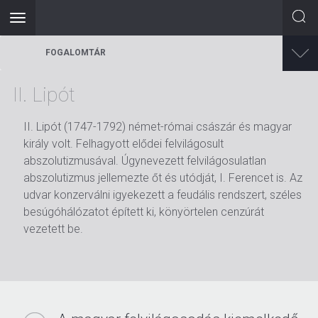
Toggle
navigation
Ugrás
FOGALOMTÁR
a
tartalomra
II. Lipót
II. Lipót (1747-1792) német-római császár és magyar
király volt. Felhagyott elődei felvilágosult
abszolutizmusával. Úgynevezett felvilágosulatlan
abszolutizmus jellemezte őt és utódját, I. Ferencet is. Az
udvar konzerválni igyekezett a feudális rendszert, széles
besúgóhálózatot épített ki, könyörtelen cenzúrát
vezetett be.