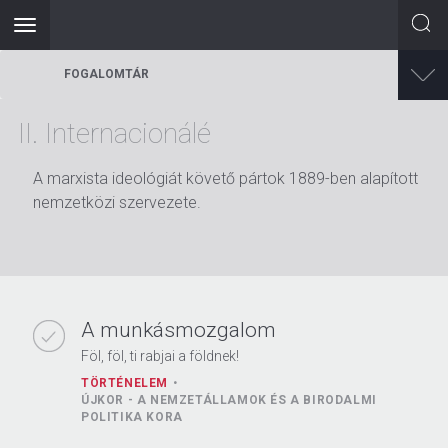
Toggle
navigation
Ugrás
FOGALOMTÁR
a
tartalomra
II. Internacionálé
A marxista ideológiát követő pártok 1889-ben alapított
nemzetközi szervezete.
A munkásmozgalom
Föl, föl, ti rabjai a földnek!
TÖRTÉNELEM
ÚJKOR - A NEMZETÁLLAMOK ÉS A BIRODALMI
POLITIKA KORA