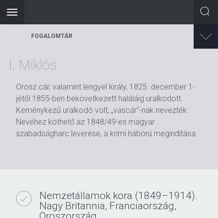
Toggle
navigation
Ugrás
FOGALOMTÁR
a
tartalomra
I. Miklós
Orosz cár, valamint lengyel király, 1825. december 1-
jétől 1855-ben bekövetkezett haláláig uralkodott.
Keménykezű uralkodó volt, „vascár“-nak nevezték.
Nevéhez köthető az 1848/49-es magyar
szabadságharc leverése, a krími háború megindítása.
Nemzetállamok kora (1849–1914).
Nagy Britannia, Franciaország,
Oroszország