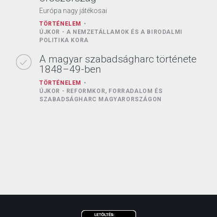
Európa nagy játékosai
TÖRTÉNELEM
ÚJKOR - A NEMZETÁLLAMOK ÉS A BIRODALMI
POLITIKA KORA
A magyar szabadságharc története
1848–49-ben
TÖRTÉNELEM
ÚJKOR - REFORMKOR, FORRADALOM ÉS
SZABADSÁGHARC MAGYARORSZÁGON