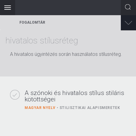
Toggle
navigation
Ugrás
FOGALOMTÁR
a
tartalomra
hivatalos stílusréteg
A hivatalos ügyintézés során használatos stílusréteg.
A szónoki és hivatalos stílus stiláris
kötöttségei
MAGYAR NYELV
STILISZTIKAI ALAPISMERETEK