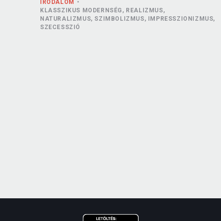
IRODALOM
KLASSZIKUS MODERNSÉG, REALIZMUS,
NATURALIZMUS, SZIMBOLIZMUS, IMPRESSZIONIZMUS,
SZECESSZIÓ