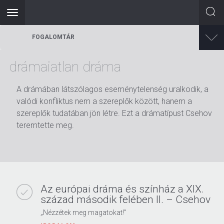
Toggle
navigation
Ugrás
FOGALOMTÁR
a
tartalomra
drámaiatlan dráma
A drámában látszólagos eseménytelenség uralkodik, a
valódi konfliktus nem a szereplők között, hanem a
szereplők tudatában jön létre. Ezt a drámatípust Csehov
teremtette meg.
Az európai dráma és színház a XIX.
század második felében II. – Csehov
„Nézzétek meg magatokat!”