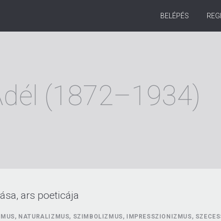
BELÉPÉS
REG
 Adél (1872–1934)
ása, ars poeticája
MUS, NATURALIZMUS, SZIMBOLIZMUS, IMPRESSZIONIZMUS, SZECES