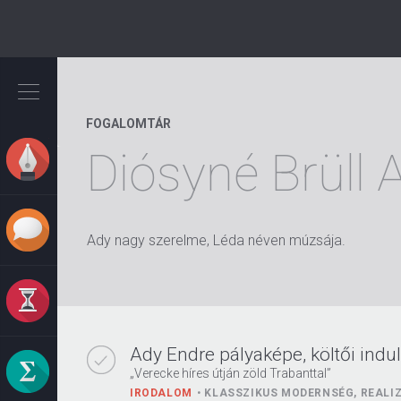
Ugrás
a
tartalomra
FOGALOMTÁR
Diósyné Brüll
Ady nagy szerelme, Léda néven múzsája.
Ady Endre pályaképe, költői indul
„Verecke híres útján zöld Trabanttal”
IRODALOM
KLASSZIKUS MODERNSÉG, REALIZ