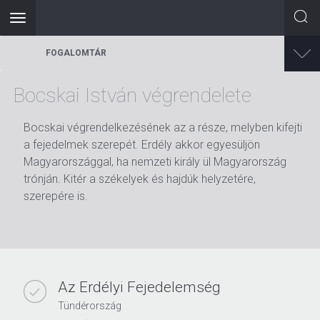
Toggle
navigation
Ugrás
FOGALOMTÁR
a
tartalomra
Bocskai István végrendelete
Bocskai végrendelkezésének az a része, melyben kifejti
a fejedelmek szerepét. Erdély akkor egyesüljön
Magyarországgal, ha nemzeti király ül Magyarország
trónján. Kitér a székelyek és hajdúk helyzetére,
szerepére is.
Az Erdélyi Fejedelemség
Tündérország