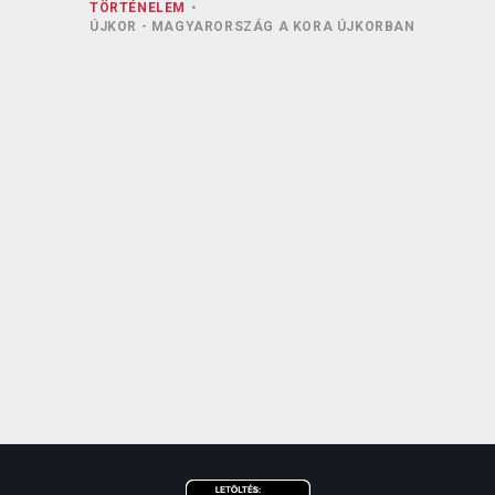
TÖRTÉNELEM
ÚJKOR - MAGYARORSZÁG A KORA ÚJKORBAN