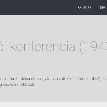
BELÉPÉS
REG
i konferencia (194
utáni kérdéseinek megvitatása volt. A 600 fős küldöttséget az é
 képviselői alkották.