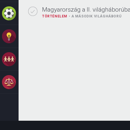
Magyarország a II. világháborúb
TÖRTÉNELEM
A MÁSODIK VILÁGHÁBORÚ