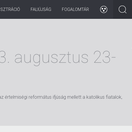
ISZTRÁCIÓ
FALIÚJSÁG
FOGALOMTÁR
3. augusztus 23-
rtelmiségi református ifjúság mellett a katolikus fiatalok,