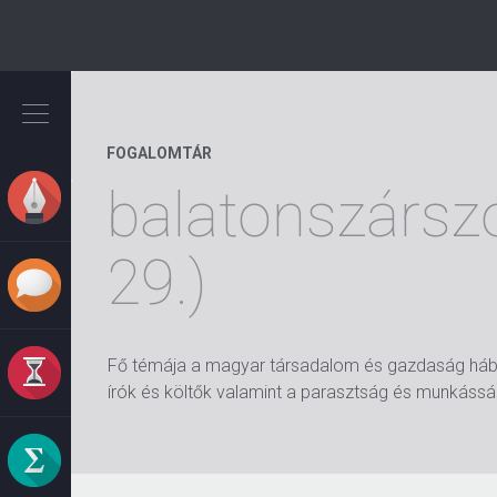
Ugrás
a
tartalomra
FOGALOMTÁR
balatonszárszó
29.)
Fő témája a magyar társadalom és gazdaság háború 
írók és költők valamint a parasztság és munkásság