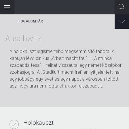
Toggle
navigation
Ugrás
FOGALOMTÁR
a
tartalomra
Auschwitz
A holokauszt legismertebb megsemmisítő tábora. A
kapuján lévő cinikus „Arbeit macht frei.” – „A munka
szabaddá tesz“ – felirat visszautal egy német középkori
szokásjogra. A „Stadtluft macht frei“ annyit jelentett, ha
egy jobbágy egy évet és egy napot a városban töltött
úgy, hogy ura nem fogta el, akkor felszabadult.
Holokauszt