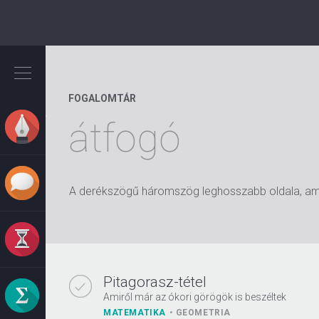
Ugrás
a
tartalomra
FOGALOMTÁR
átfogó
A derékszögű háromszög leghosszabb oldala, am
Pitagorasz-tétel
Amiről már az ókori görögök is beszéltek
MATEMATIKA
GEOMETRIA