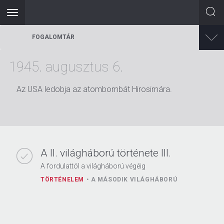
Toggle
navigation
Ugrás
FOGALOMTÁR
a
tartalomra
1945. augusztus 6.
Az USA ledobja az atombombát Hirosimára.
A II. világháború története III.
A fordulattól a világháború végéig
TÖRTÉNELEM
A MÁSODIK VILÁGHÁBORÚ