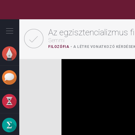
Ugrás
a
Az egzisztencializmus fi
tartalomra
Semmi
FILOZÓFIA
A LÉTRE VONATKOZÓ KÉRDÉSE