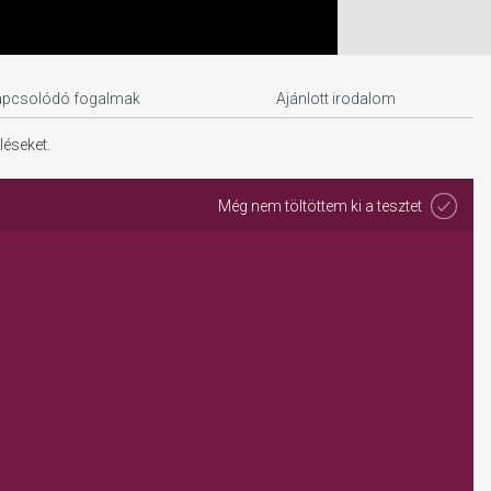
apcsolódó fogalmak
Ajánlott irodalom
léseket.
Még nem töltöttem ki a tesztet