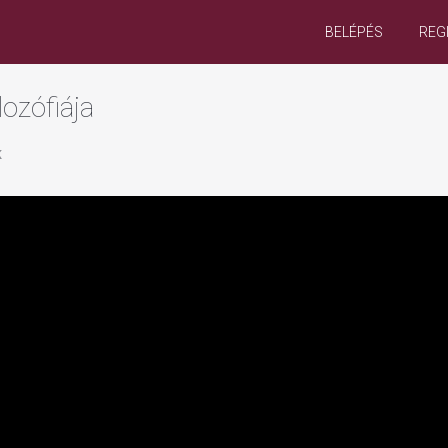
BELÉPÉS
REG
lozófiája
K