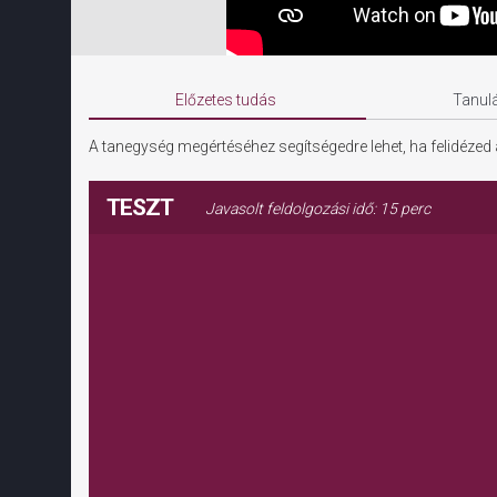
Előzetes tudás
Tanulá
A tanegység megértéséhez segítségedre lehet, ha felidéze
TESZT
Javasolt feldolgozási idő: 15 perc