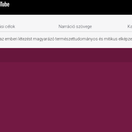
si célok
Narráció szövege
K
d az emberi létezést magyarázó természettudományos és mitikus elképze