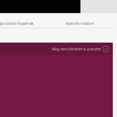
apcsolódó fogalmak
Ajánlott irodalom
Még nem töltöttem ki a tesztet