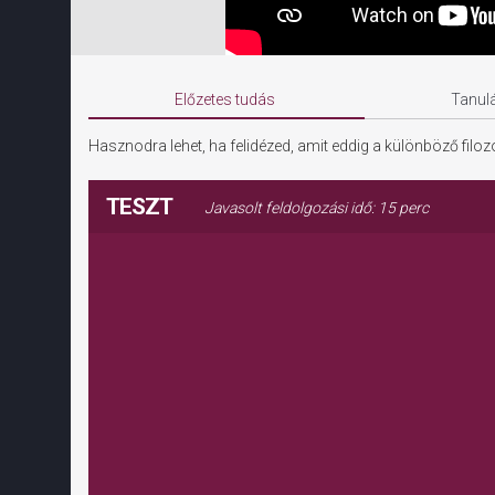
Előzetes tudás
Tanulá
Hasznodra lehet, ha felidézed, amit eddig a különböző filoz
TESZT
Javasolt feldolgozási idő: 15 perc