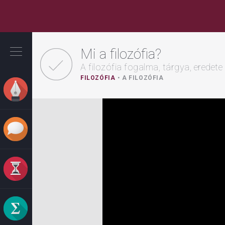
Ugrás
a
Mi a filozófia?
tartalomra
A filozófia fogalma, tárgya, eredete
FILOZÓFIA
A FILOZÓFIA