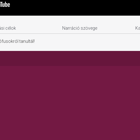
si célok
Narráció szövege
K
ófusokról tanultál!