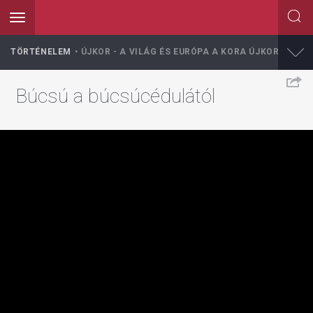
Toggle
navigation
Ugrás
TÖRTÉNELEM
ÚJKOR - A VILÁG ÉS EURÓPA A KORA ÚJKORBAN
a
tartalomra
Búcsú a búcsúcédulától