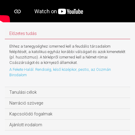
Előzetes tudás
Ehhez a tanegységhez ismerned kell a feudális társadalom
felépítését, a katolikus egyház korábbi válságait és azok kimenetelét
(pl. huszitizmus). A térképről ismerned kell a Német-római
Császárságot és a környező államokat.
A Fekete Halál. Rendiség, késő középkor, pestis, az Oszmán
Birodalom
Tanulási célok
Narráció szövege
Kapcsolódó fogalmak
Ajánlott irodalom