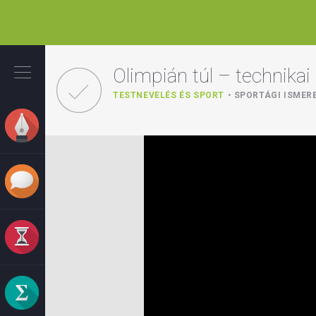
Ugrás
a
Olimpián túl – technikai
tartalomra
TESTNEVELÉS ÉS SPORT
SPORTÁGI ISMER