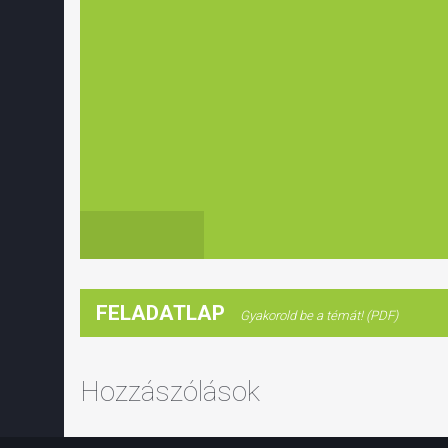
FELADATLAP
Gyakorold be a témát! (PDF)
Hozzászólások