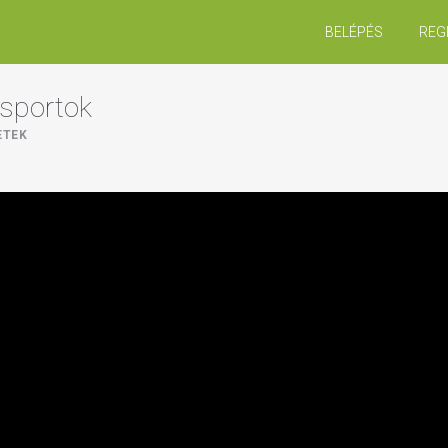
BELÉPÉS
REG
 sportok
ETEK