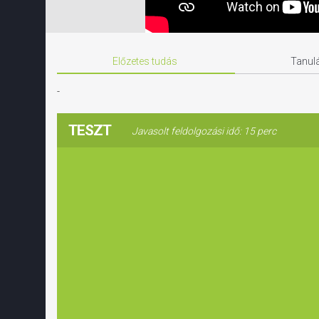
Előzetes tudás
Tanulá
-
TESZT
Javasolt feldolgozási idő: 15 perc