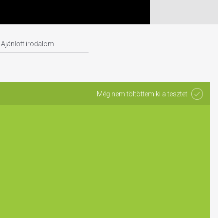
Ajánlott irodalom
Még nem töltöttem ki a tesztet