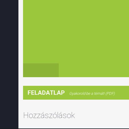
FELADATLAP
Gyakorold be a témát! (PDF)
Hozzászólások