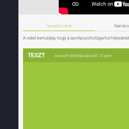
Tanulási célok
Narráci
A videó bemutatja, hogy a sportpszichológia hol helyezkedi
TESZT
Javasolt feldolgozási idő: 15 perc