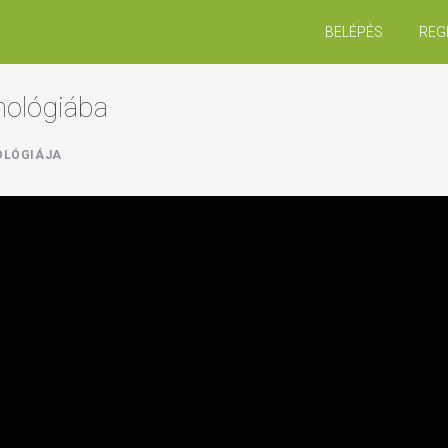
BELÉPÉS
REG
hológiába
OLÓGIÁJA