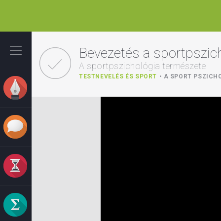
Ugrás
a
Bevezetés a sportpszic
tartalomra
A sportpszichológia természete
TESTNEVELÉS ÉS SPORT
A SPORT PSZICH