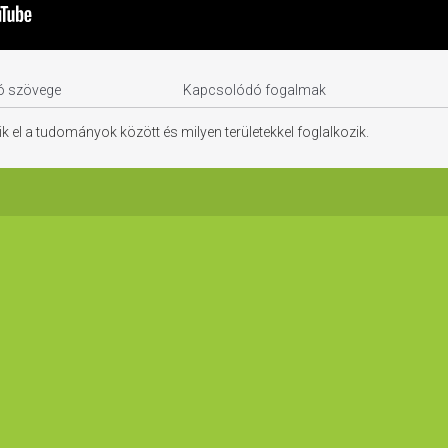
ó szövege
Kapcsolódó fogalmak
k el a tudományok között és milyen területekkel foglalkozik.