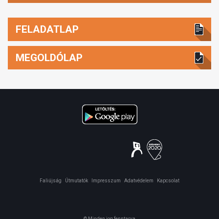
FELADATLAP
MEGOLDÓLAP
Faliújság
Útmutatók
Impresszum
Adatvédelem
Kapcsolat
© Minden jog fenntarva