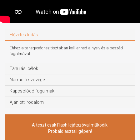
Előzetes tudás
Ehhez a tanegységhez tisztában kell lenned a nyelv és a beszéd
fogalmával.
Tanulási célok
Narráció szövege
Kapcsolódó fogalmak
Ajánlott irodalom
A teszt csak Flash lejátszóval működik.
Próbáld asztali gépen!