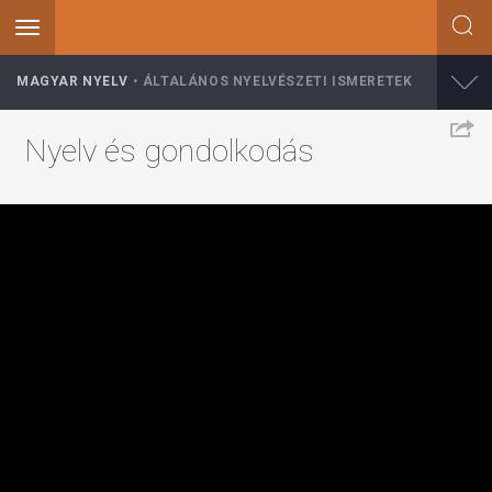
Toggle
navigation
Ugrás
MAGYAR NYELV
ÁLTALÁNOS NYELVÉSZETI ISMERETEK
a
tartalomra
Nyelv és gondolkodás