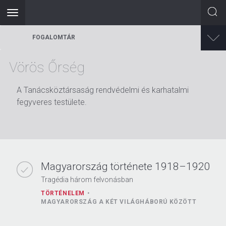
Toggle
navigation
Ugrás
FOGALOMTÁR
a
tartalomra
Vörös Őrség
A Tanácsköztársaság rendvédelmi és karhatalmi
fegyveres testülete.
Magyarország története 1918–1920
Tragédia három felvonásban
TÖRTÉNELEM
MAGYARORSZÁG A KÉT VILÁGHÁBORÚ KÖZÖTT