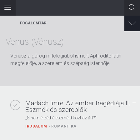
Toggle
navigation
Ugrás
FOGALOMTÁR
a
tartalomra
Venus (Vénusz)
Vénusz a görög mitológiából ismert Aphrodité latin
megfelelője, a szerelem és szépség istennője.
Madách Imre: Az ember tragédiája II. –
Eszmék és szereplők
„S nem érzéd-é eszméid közt az űrt?”
IRODALOM
ROMANTIKA