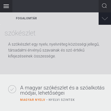
Toggle
navigation
Ugrás
FOGALOMTÁR
a
tartalomra
szókészlet
A szókészlet egy nyelv, nyelvréteg közösségi jellegű,
társadalmi érvényű szavainak és szó értékű
kifejezéseinek összessége.
A magyar szókészlet és a szóalkotás
módjai, lehetőségei
MAGYAR NYELV
NYELVI SZINTEK