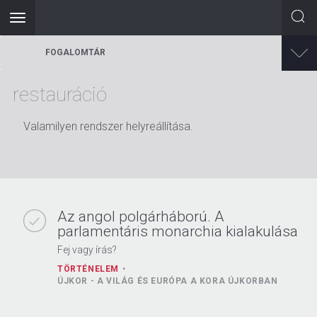
Toggle
navigation
Ugrás
FOGALOMTÁR
a
tartalomra
restauráció
Valamilyen rendszer helyreállítása.
Az angol polgárháború. A
parlamentáris monarchia kialakulása
Fej vagy írás?
TÖRTÉNELEM
ÚJKOR - A VILÁG ÉS EURÓPA A KORA ÚJKORBAN