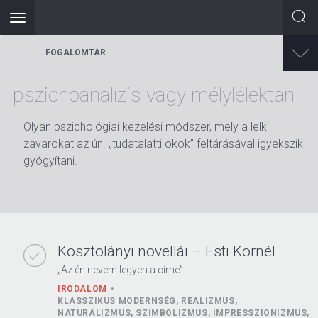
Toggle
navigation
Ugrás
FOGALOMTÁR
a
tartalomra
pszichoanalízis vagy mélylélektan
Olyan pszichológiai kezelési módszer, mely a lelki
zavarokat az ún. „tudatalatti okok” feltárásával igyekszik
gyógyítani.
Kosztolányi novellái – Esti Kornél
„Az én nevem legyen a címe”
IRODALOM
KLASSZIKUS MODERNSÉG, REALIZMUS,
NATURALIZMUS, SZIMBOLIZMUS, IMPRESSZIONIZMUS,