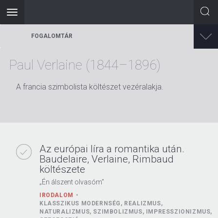
Toggle
navigation
Ugrás
FOGALOMTÁR
a
tartalomra
Paul Verlaine (1844–1896)
A francia szimbolista költészet vezéralakja.
Az európai líra a romantika után.
Baudelaire, Verlaine, Rimbaud
költészete
„Én álszent olvasóm”
IRODALOM
KLASSZIKUS MODERNSÉG, REALIZMUS,
NATURALIZMUS, SZIMBOLIZMUS, IMPRESSZIONIZMUS,