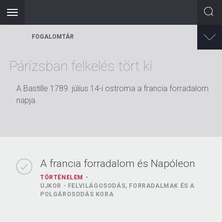
Toggle
navigation
Ugrás
FOGALOMTÁR
a
tartalomra
Párizsban felkelés tört ki
A Bastille 1789. július 14-i ostroma a francia forradalom
napja.
A francia forradalom és Napóleon
TÖRTÉNELEM
ÚJKOR - FELVILÁGOSODÁS, FORRADALMAK ÉS A
POLGÁROSODÁS KORA